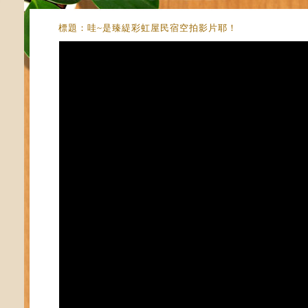
標題：哇~是臻緹彩虹屋民宿空拍影片耶！